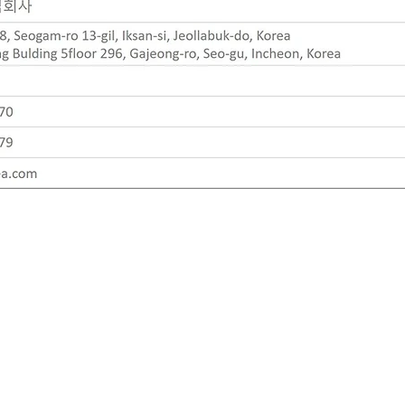
​본사 : 전라북도 익산시 석암로13길 78
Tel : 063-835-9170
E-mail :
dsm@dsmkorea.com
Copyright © 2020 DSM Co,.Ltd, All Rights Reserved